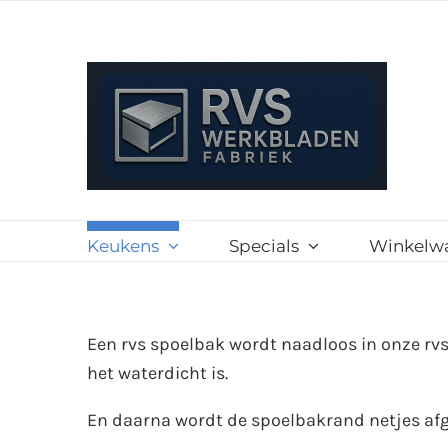
Ga
naar
inhoud
Keukens
Specials
Winkelw
Een rvs spoelbak wordt naadloos in onze rv
het waterdicht is.
En daarna wordt de spoelbakrand netjes afge