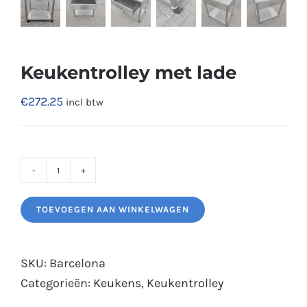
Keukentrolley met lade
€
272.25
incl btw
Keukentrolley
met
TOEVOEGEN AAN WINKELWAGEN
lade
aantal
SKU:
Barcelona
Categorieën:
Keukens
,
Keukentrolley