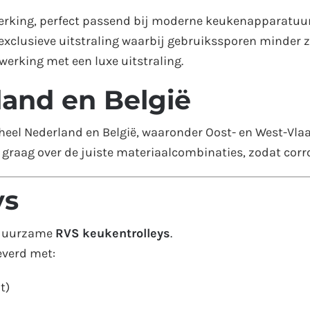
erking, perfect passend bij moderne keukenapparatuur
 exclusieve uitstraling waarbij gebruikssporen minder z
afwerking met een luxe uitstraling.
land en België
eel Nederland en België, waaronder Oost- en West-Vla
e graag over de juiste materiaalcombinaties, zodat co
ys
n duurzame
RVS keukentrolleys
.
everd met:
t)